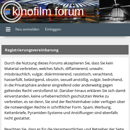
kinofilm forum
Neu anmelden
Einloggen
Registrierungsvereinbarung
Durch die Nutzung dieses Forums akzeptieren Sie, dass Sie kein
Material verbreiten, welches falsch, diffamierend, unwahr,
missbräuchlich, vulgär, diskriminierend, rassistisch, verachtend,
hasserfüllt, belästigend, obszön, sexuell anstößig, vulgär, bedrohend,
in die Privatsphäre anderer eingreifend oder anderweitig gegen
geltendes Recht verstoßend ist. Darüber hinaus erklären Sie sich damit
einverstanden, keine urheberrechtlich geschützten Werke zu
verbreiten, es sei denn, Sie sind der Rechteinhaber oder verfügen über
die notwendigen Rechte in schriftlicher Form. Spam, Werbung,
Kettenbriefe, Pyramiden-Systeme und Anstiftungen sind ebenfalls
nicht gestattet.
Beachten Sie, dass es für die Verantwortlichen und Betreiber der Seite