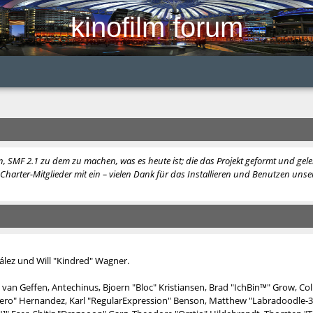
kinofilm forum
, SMF 2.1 zu dem zu machen, was es heute ist; die das Projekt geformt und ge
harter-Mitglieder mit ein – vielen Dank für das Installieren und Benutzen unser
nzález und Will "Kindred" Wagner.
van Geffen, Antechinus, Bjoern "Bloc" Kristiansen, Brad "IchBin™" Grow, Col
hatero" Hernandez, Karl "RegularExpression" Benson, Matthew "Labradoodle-