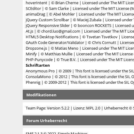
hoverIntent
| © Brian Cherne | Licensed under
The MIT Lice
SCEditor
| © Sam Clarke | Licensed under
The MIT License (M
animaDrag
| © Abel Mohler | Licensed under
The MIT Licens
jQuery Custom Scrollbar
| © Maciej Zubala | Licensed under
jQuery Responsive Slider
| © booncon ROCKETS | Licensed 
At.js
| © chord.luo@gmail.com | Licensed under
The MIT Lic
HTML5 Desktop Notifications
| © Tsvetan Tsvetkov | Licen
GAuth Code Generator/Validator
| © Chris Cornutt | Licens
Dropzone.js
| © Matias Meno | Licensed under
The MIT Lice
Minify
| © Matthias Mullie | Licensed under
The MIT License 
PHP-Punycode
| © True B.V. | Licensed under
The MIT Licens
Schriftarten
Anonymous Pro
| © 2009 | This font is licensed under the SI
ConsolaMono
| © 2012 | This font is licensed under the SIL 
Phennig
| © 2009-2012 | This font is licensed under the SIL O
Modifikationen
Team Page: Version 5.2.2
| Lizenz:
MPL 2.0
| Urheberrecht © 
Forum Urheberrecht
SMF 2.1.3 © 2022
,
Simple Machines