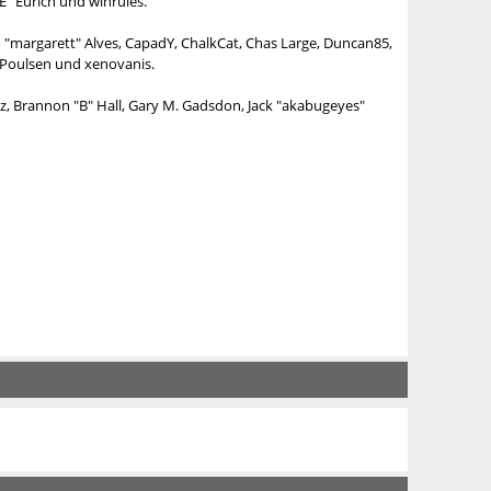
E" Eurich und winrules.
no "margarett" Alves, CapadY, ChalkCat, Chas Large, Duncan85,
" Poulsen und xenovanis.
, Brannon "B" Hall, Gary M. Gadsdon, Jack "akabugeyes"