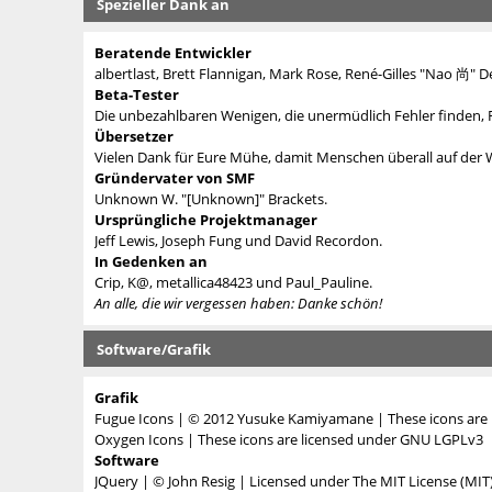
Spezieller Dank an
Beratende Entwickler
albertlast, Brett Flannigan, Mark Rose, René-Gilles "Nao 尚" D
Beta-Tester
Die unbezahlbaren Wenigen, die unermüdlich Fehler finden,
Übersetzer
Vielen Dank für Eure Mühe, damit Menschen überall auf der
Gründervater von SMF
Unknown W. "[Unknown]" Brackets.
Ursprüngliche Projektmanager
Jeff Lewis, Joseph Fung und David Recordon.
In Gedenken an
Crip, K@, metallica48423 und Paul_Pauline.
An alle, die wir vergessen haben: Danke schön!
Software/Grafik
Grafik
Fugue Icons
| © 2012 Yusuke Kamiyamane | These icons are l
Oxygen Icons
| These icons are licensed under
GNU LGPLv3
Software
JQuery
| © John Resig | Licensed under
The MIT License (MIT