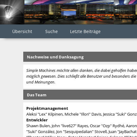
Übersicht
Suche
Letzte Beiträge
Nachweise und Danksagung
Simple Machines möchte allen danken, die dabei geholfen haben
möglich gewesen. Dies schließt alle Benutzer und besonders die C
und Meinungen.
Das Team
Projektmanagement
Aleksi "Lex" Kilpinen, Michele "Illori" Davis, Jessica "Suki" Go
Entwickler
Shawn Bulen, John "live627" Rayes, Oscar "Ozp" Rydhé, Aaron 
"Suki" González, Jon "Sesquipedalian" Stovell, Juan "JayBac