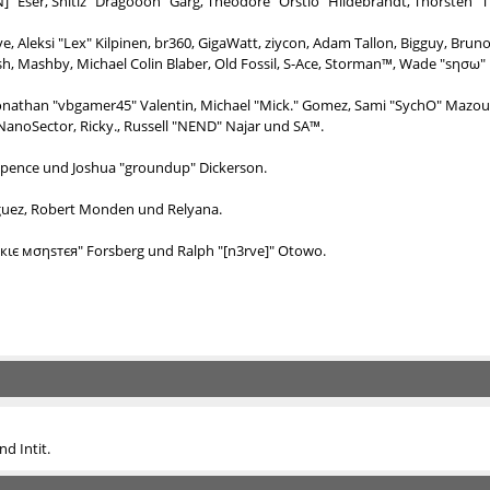
N]" Eser, Shitiz "Dragooon" Garg, Theodore "Orstio" Hildebrandt, Thorsten "T
e, Aleksi "Lex" Kilpinen, br360, GigaWatt, ziycon, Adam Tallon, Bigguy, Bru
ash, Mashby, Michael Colin Blaber, Old Fossil, S-Ace, Storman™, Wade "sησω
Jonathan "vbgamer45" Valentin, Michael "Mick." Gomez, Sami "SychO" Mazouz
 NanoSector, Ricky., Russell "NEND" Najar und SA™.
me Spence und Joshua "groundup" Dickerson.
guez, Robert Monden und Relyana.
σσкιє мσηѕтєя" Forsberg und Ralph "[n3rve]" Otowo.
d Intit.