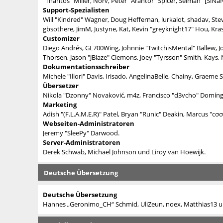
"Thantos" Miller, Norv, Peter "Arantor" Spicer, Selman "[SiNa
Support-Spezialisten
Will "Kindred" Wagner, Doug Heffernan, lurkalot, shadav, Stev
gbsothere, JimM, Justyne, Kat, Kevin "greyknight17" Hou, Kr
Customizer
Diego Andrés, GL700Wing, Johnnie "TwitchisMental" Ballew, 
Thorsen, Jason "JBlaze" Clemons, Joey "Tyrsson" Smith, Kays,
Dokumentationsschreiber
Michele "Illori" Davis, Irisado, AngelinaBelle, Chainy, Grae
Übersetzer
Nikola "Dzonny" Novaković, m4z, Francisco "d3vcho" Domín
Marketing
Adish "(F.L.A.M.E.R)" Patel, Bryan "Runic" Deakin, Marcus "c
Webseiten-Administratoren
Jeremy "SleePy" Darwood.
Server-Administratoren
Derek Schwab, Michael Johnson und Liroy van Hoewijk.
Deutsche Übersetzung
Deutsche Übersetzung
Hannes „Geronimo_CH“ Schmid, UliZeun, noex, Matthias13 un