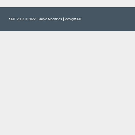
,
|
SMF 2.1.3 © 2022
Simple Machines
idesignSMF