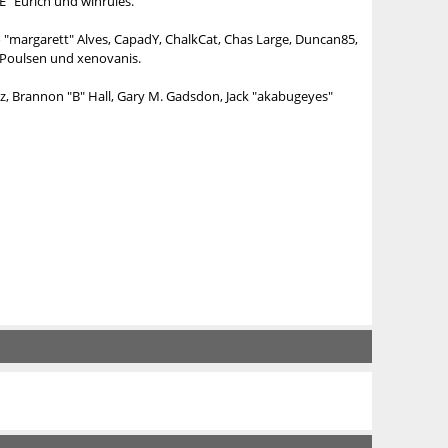
E" Eurich und winrules.
no "margarett" Alves, CapadY, ChalkCat, Chas Large, Duncan85,
" Poulsen und xenovanis.
, Brannon "B" Hall, Gary M. Gadsdon, Jack "akabugeyes"