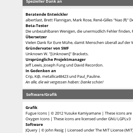
Spezieller Dank an
Beratende Entwickler
albertlast, Brett Flannigan, Mark Rose, René-Gilles "Nao 尚" D
Beta-Tester
Die unbezahlbaren Wenigen, die unermüdlich Fehler finden,
Übersetzer
Vielen Dank für Eure Mühe, damit Menschen überall auf der
Gründervater von SMF
Unknown W. "[Unknown]" Brackets.
Ursprüngliche Projektmanager
Jeff Lewis, Joseph Fung und David Recordon.
In Gedenken an
Crip, K@, metallica48423 und Paul_Pauline.
An alle, die wir vergessen haben: Danke schön!
Software/Grafik
Grafik
Fugue Icons
| © 2012 Yusuke Kamiyamane | These icons are l
Oxygen Icons
| These icons are licensed under
GNU LGPLv3
Software
JQuery
| © John Resig | Licensed under
The MIT License (MIT