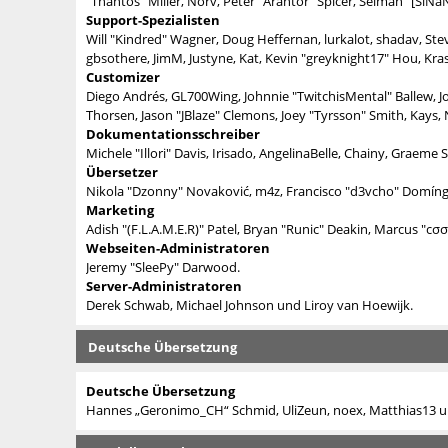
"Thantos" Miller, Norv, Peter "Arantor" Spicer, Selman "[SiNa
Support-Spezialisten
Will "Kindred" Wagner, Doug Heffernan, lurkalot, shadav, Stev
gbsothere, JimM, Justyne, Kat, Kevin "greyknight17" Hou, Kr
Customizer
Diego Andrés, GL700Wing, Johnnie "TwitchisMental" Ballew, 
Thorsen, Jason "JBlaze" Clemons, Joey "Tyrsson" Smith, Kays,
Dokumentationsschreiber
Michele "Illori" Davis, Irisado, AngelinaBelle, Chainy, Grae
Übersetzer
Nikola "Dzonny" Novaković, m4z, Francisco "d3vcho" Domín
Marketing
Adish "(F.L.A.M.E.R)" Patel, Bryan "Runic" Deakin, Marcus "c
Webseiten-Administratoren
Jeremy "SleePy" Darwood.
Server-Administratoren
Derek Schwab, Michael Johnson und Liroy van Hoewijk.
Deutsche Übersetzung
Deutsche Übersetzung
Hannes „Geronimo_CH“ Schmid, UliZeun, noex, Matthias13 un