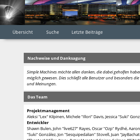
Übersicht
Suche
Letzte Beiträge
Nachweise und Danksagung
Simple Machines möchte allen danken, die dabei geholfen haben
möglich gewesen. Dies schließt alle Benutzer und besonders die C
und Meinungen.
Das Team
Projektmanagement
Aleksi "Lex" Kilpinen, Michele "Illori" Davis, Jessica "Suki" Go
Entwickler
Shawn Bulen, John "live627" Rayes, Oscar "Ozp" Rydhé, Aaron 
"Suki" González, Jon "Sesquipedalian" Stovell, Juan "JayBac