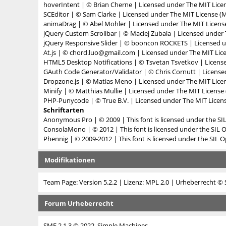
hoverIntent
| © Brian Cherne | Licensed under
The MIT Lice
SCEditor
| © Sam Clarke | Licensed under
The MIT License (M
animaDrag
| © Abel Mohler | Licensed under
The MIT Licens
jQuery Custom Scrollbar
| © Maciej Zubala | Licensed under
jQuery Responsive Slider
| © booncon ROCKETS | Licensed 
At.js
| © chord.luo@gmail.com | Licensed under
The MIT Lic
HTML5 Desktop Notifications
| © Tsvetan Tsvetkov | Licen
GAuth Code Generator/Validator
| © Chris Cornutt | Licens
Dropzone.js
| © Matias Meno | Licensed under
The MIT Lice
Minify
| © Matthias Mullie | Licensed under
The MIT License 
PHP-Punycode
| © True B.V. | Licensed under
The MIT Licens
Schriftarten
Anonymous Pro
| © 2009 | This font is licensed under the SI
ConsolaMono
| © 2012 | This font is licensed under the SIL 
Phennig
| © 2009-2012 | This font is licensed under the SIL O
Modifikationen
Team Page: Version 5.2.2
| Lizenz:
MPL 2.0
| Urheberrecht © 
Forum Urheberrecht
SMF 2.1.3 © 2022
,
Simple Machines