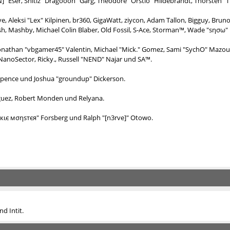
N]" Eser, Shitiz "Dragooon" Garg, Theodore "Orstio" Hildebrandt, Thorsten "T
e, Aleksi "Lex" Kilpinen, br360, GigaWatt, ziycon, Adam Tallon, Bigguy, Bru
ash, Mashby, Michael Colin Blaber, Old Fossil, S-Ace, Storman™, Wade "sησω
Jonathan "vbgamer45" Valentin, Michael "Mick." Gomez, Sami "SychO" Mazouz
 NanoSector, Ricky., Russell "NEND" Najar und SA™.
me Spence und Joshua "groundup" Dickerson.
guez, Robert Monden und Relyana.
σσкιє мσηѕтєя" Forsberg und Ralph "[n3rve]" Otowo.
d Intit.