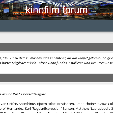
kinofilm forum
, SMF 2.1 zu dem zu machen, was es heute ist; die das Projekt geformt und ge
harter-Mitglieder mit ein – vielen Dank für das Installieren und Benutzen unser
nzález und Will "Kindred" Wagner.
van Geffen, Antechinus, Bjoern "Bloc" Kristiansen, Brad "IchBin™" Grow, Col
hatero" Hernandez, Karl "RegularExpression" Benson, Matthew "Labradoodle-