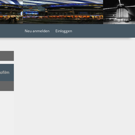
Neu anmelden
Einloggen
nofilm