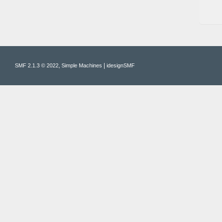
,
|
SMF 2.1.3 © 2022
Simple Machines
idesignSMF