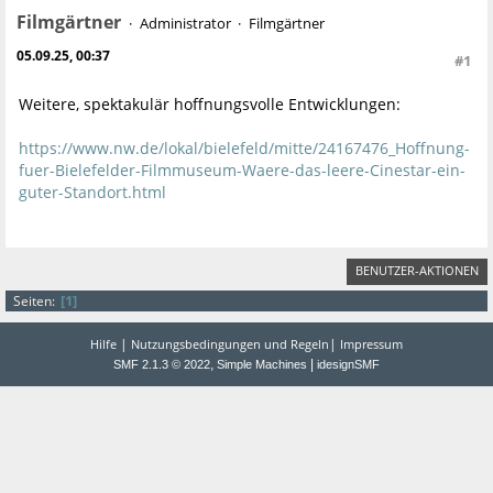
Filmgärtner
Administrator
Filmgärtner
05.09.25, 00:37
#1
Weitere, spektakulär hoffnungsvolle Entwicklungen:
https://www.nw.de/lokal/bielefeld/mitte/24167476_Hoffnung-
fuer-Bielefelder-Filmmuseum-Waere-das-leere-Cinestar-ein-
guter-Standort.html
BENUTZER-AKTIONEN
1
Seiten
|
|
Hilfe
Nutzungsbedingungen und Regeln
Impressum
,
|
SMF 2.1.3 © 2022
Simple Machines
idesignSMF