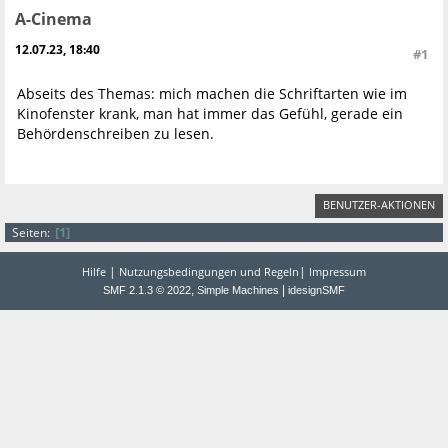
A-Cinema
12.07.23, 18:40
#1
Abseits des Themas: mich machen die Schriftarten wie im
Kinofenster krank, man hat immer das Gefühl, gerade ein
Behördenschreiben zu lesen.
BENUTZER-AKTIONEN
1
Seiten
|
|
Hilfe
Nutzungsbedingungen und Regeln
Impressum
,
|
SMF 2.1.3 © 2022
Simple Machines
idesignSMF