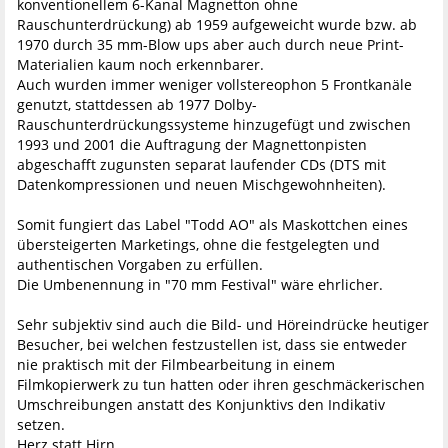
konventionellem 6-Kanal Magnetton ohne
Rauschunterdrückung) ab 1959 aufgeweicht wurde bzw. ab
1970 durch 35 mm-Blow ups aber auch durch neue Print-
Materialien kaum noch erkennbarer.
Auch wurden immer weniger vollstereophon 5 Frontkanäle
genutzt, stattdessen ab 1977 Dolby-
Rauschunterdrückungssysteme hinzugefügt und zwischen
1993 und 2001 die Auftragung der Magnettonpisten
abgeschafft zugunsten separat laufender CDs (DTS mit
Datenkompressionen und neuen Mischgewohnheiten).
Somit fungiert das Label "Todd AO" als Maskottchen eines
übersteigerten Marketings, ohne die festgelegten und
authentischen Vorgaben zu erfüllen.
Die Umbenennung in "70 mm Festival" wäre ehrlicher.
Sehr subjektiv sind auch die Bild- und Höreindrücke heutiger
Besucher, bei welchen festzustellen ist, dass sie entweder
nie praktisch mit der Filmbearbeitung in einem
Filmkopierwerk zu tun hatten oder ihren geschmäckerischen
Umschreibungen anstatt des Konjunktivs den Indikativ
setzen.
Herz statt Hirn.