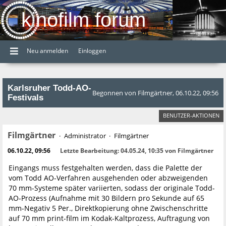
kinofilm forum
Neu anmelden
Einloggen
Karlsruher Todd-AO-
Begonnen von Filmgärtner, 06.10.22, 09:56
Festivals
BENUTZER-AKTIONEN
Filmgärtner
Administrator
Filmgärtner
06.10.22, 09:56
Letzte Bearbeitung
: 04.05.24, 10:35 von Filmgärtner
Eingangs muss festgehalten werden, dass die Palette der
vom Todd AO-Verfahren ausgehenden oder abzweigenden
70 mm-Systeme später variierten, sodass der originale Todd-
AO-Prozess (Aufnahme mit 30 Bildern pro Sekunde auf 65
mm-Negativ 5 Per., Direktkopierung ohne Zwischenschritte
auf 70 mm print-film im Kodak-Kaltprozess, Auftragung von